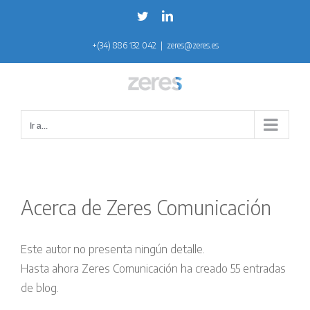
Saltar
Twitter
LinkedIn
al
+(34) 886 132 042
|
zeres@zeres.es
contenido
Ir a...
Acerca de
Zeres Comunicación
Este autor no presenta ningún detalle.
Hasta ahora Zeres Comunicación ha creado 55 entradas
de blog.