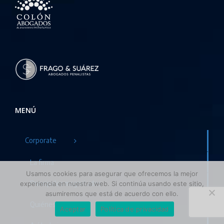
MENÚ
Corporate
La firma
Usamos cookies para asegurar que ofrecemos la mejor
Principales magnitudes
experiencia en nuestra web. Si continúa usando este sitio,
asumiremos que está de acuerdo con ello.
Quiénes somos
Aceptar
Política de privacidad