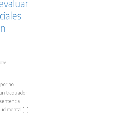
evaluar
ciales
en
2026
 por no
 un trabajador
 sentencia
ud mental [...]