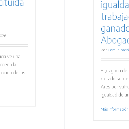
tituida
iguald
trabaj
ganado
2026
Aboga
Por
Comunicació
licia ve una
ordena la
El Juzgado de 
 abono de los
dictado sente
Ares por vulne
igualdad de un 
Más información