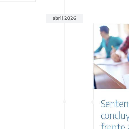
abril 2026
entencia Obadal: el TJUE
oncluye que las medidas
frente al abuso de
emporalidad en el empleo
público son insuficientes
Sentencias
Sentenc
conclu
frente 