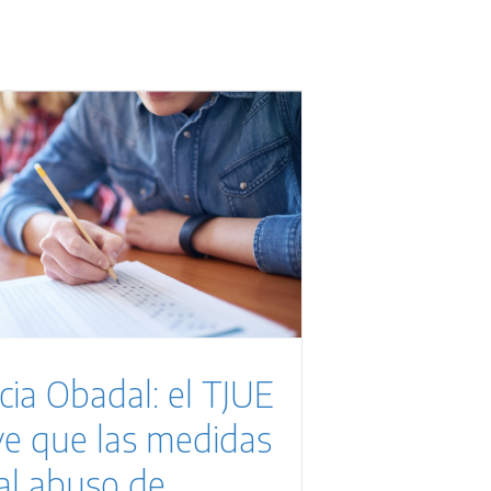
ia Obadal: el TJUE
ye que las medidas
al abuso de