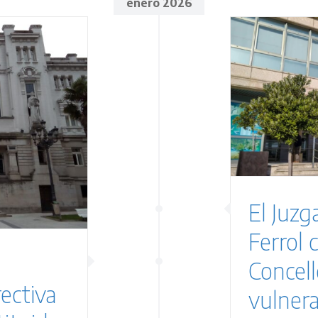
enero 2026
l Juzgado de lo Social de
rol condena al Concello de
s por vulnerar el derecho a
 igualdad de un trabajador
 un caso ganado por Zeres
Abogados
Sentencias
El Juzg
Ferrol 
Concell
ectiva
vulnera