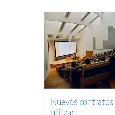
tos que se
entamente en
ión Pública
Sentencias
Nuevos contratos
utilizan