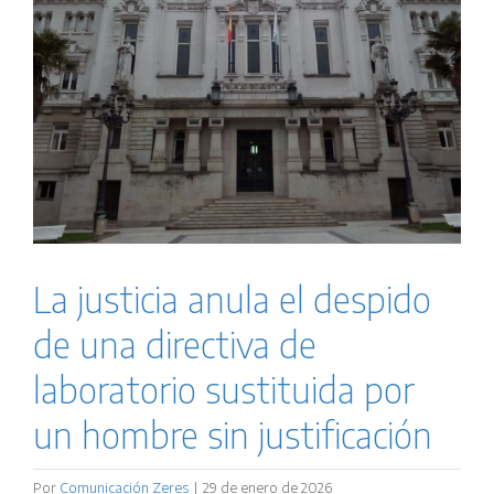
La justicia anula el despido
de una directiva de
laboratorio sustituida por
un hombre sin justificación
Por
Comunicación Zeres
|
29 de enero de 2026