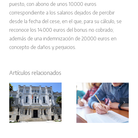
puesto, con abono de unos 10.000 euros
correspondiente a los salarios dejados de percibir
desde la fecha del cese, en el que, para su cálculo, se
reconoce los 14.000 euros del bonus no cobrado;
además de una indemnización de 20.000 euros en
El Juzgado
concepto de daños y perjuicios.
Sentencia
de lo Social
Obadal: el
de Ferrol
TJUE
condena al
Artículos relacionados
l
concluye
Concello de
r
que las
Ares por
r
medidas
vulnerar el
s
frente al
derecho a la
es
abuso de
igualdad de
temporalidad
un
r