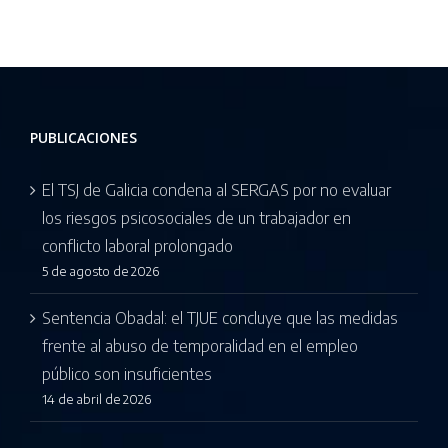
en el
trabajador
o
empleo
en un caso
público son
ganado por
o
insuficientes
Zeres
Abogados
PUBLICACIONES
El TSJ de Galicia condena al SERGAS por no evaluar
los riesgos psicosociales de un trabajador en
conflicto laboral prolongado
5 de agosto de 2026
Sentencia Obadal: el TJUE concluye que las medidas
frente al abuso de temporalidad en el empleo
público son insuficientes
14 de abril de 2026