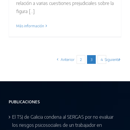
relación a varias cuestiones prejudiciales sobre la
figura [...]
Más información
Anterior
2
3
4
Siguiente
PUBLICACIONES
El TSJ de Galicia condena al SERGAS por no evaluar
los riesgos psicosociales de un trabajador en