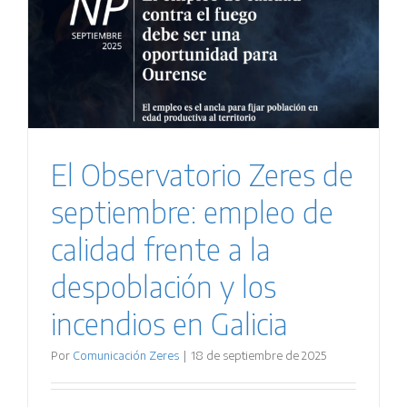
El Observatorio Zeres de
septiembre: empleo de
calidad frente a la
despoblación y los
incendios en Galicia
Por
Comunicación Zeres
|
18 de septiembre de 2025