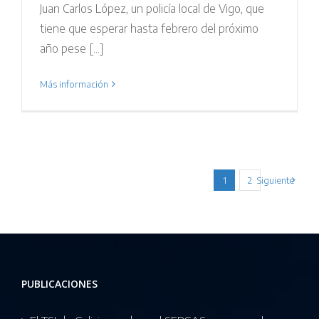
Juan Carlos López, un policía local de Vigo, que
tiene que esperar hasta febrero del próximo
año pese [...]
Más información
1
2
Siguiente
PUBLICACIONES