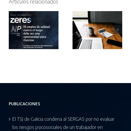
Artículos relacionados
paridad: Un
error en su
:
Registro
aplicación
e
retributivo
deja
y
desprotegidos
a
protección
a los
ón
de datos
trabajadores
frente al
despido
PUBLICACIONES
El TSJ de Galicia condena al SERGAS por no evaluar
los riesgos psicosociales de un trabajador en