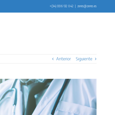
+(34) 886 132 042
|
zeres@zeres.es
Anterior
Siguiente