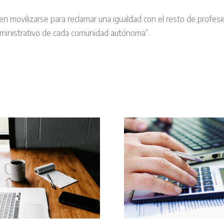
 movilizarse para reclamar una igualdad con el resto de profesio
dministrativo de cada comunidad autónoma”.
El TJU
pronunciar
Registro
si la nor
retributivo y
española vu
protección de
europea c
datos
empleados 