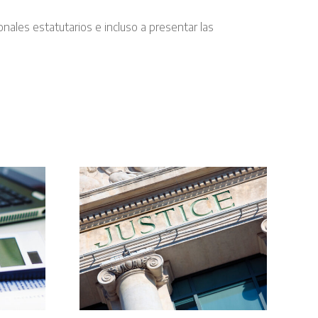
nales estatutarios e incluso a presentar las
E se
á sobre
mativa
lnera la
on los
públicos