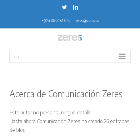
Saltar
Twitter
LinkedIn
al
+(34) 886 132 042
|
zeres@zeres.es
contenido
Ir a...
Acerca de
Comunicación Zeres
Este autor no presenta ningún detalle.
Hasta ahora Comunicación Zeres ha creado 26 entradas
de blog.