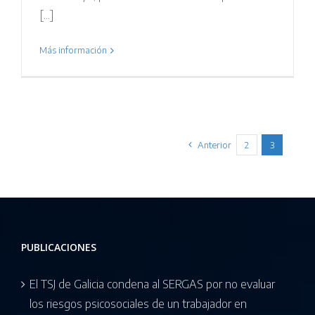
[...]
Más información
Anterior
2
3
PUBLICACIONES
El TSJ de Galicia condena al SERGAS por no evaluar
los riesgos psicosociales de un trabajador en