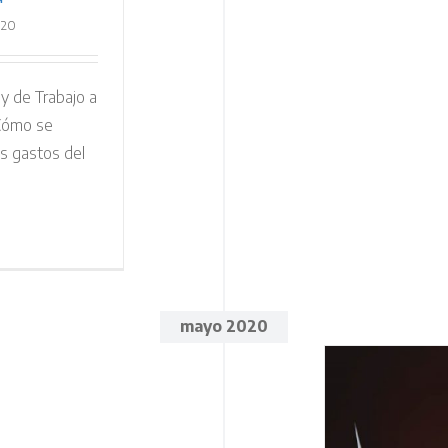
020
y de Trabajo a
¿Cómo se
os gastos del
mayo 2020