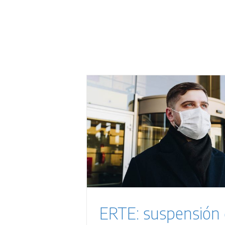
 de contrato
G
de empleo
ERTE: suspensión