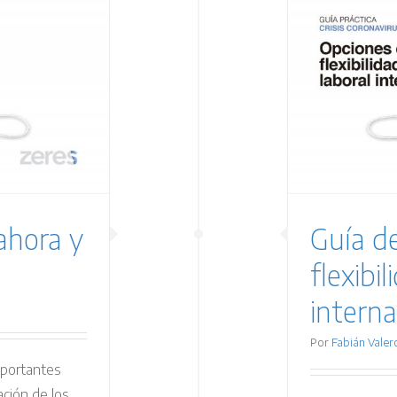
a de medidas de flexibilidad
laboral interna
Laboral
ahora y
Guía d
flexibil
interna
Por
Fabián Valer
mportantes
ación de los