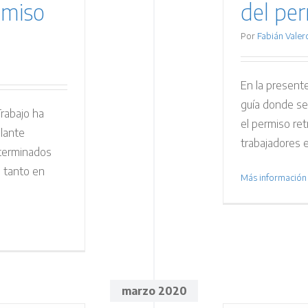
omiso
del per
Por
Fabián Valer
En la present
guía donde se
Trabajo ha
el permiso ret
ulante
trabajadores e
eterminados
, tanto en
Más información
marzo 2020