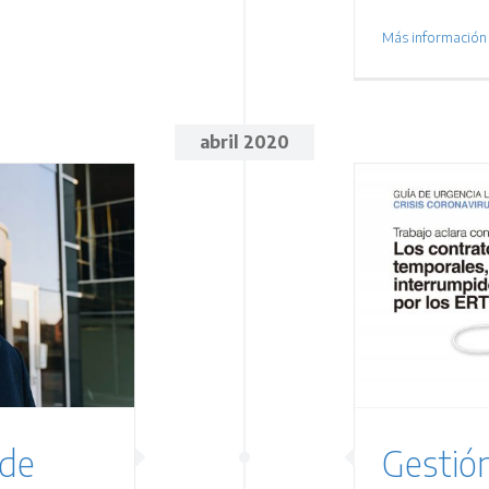
Más información
abril 2020
estión y recuperación del
permiso retribuido
Laboral
 de
Gestión