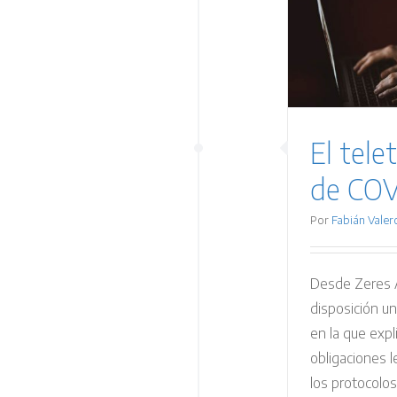
 teletrabajo en tiempos de
COVID… y más allá
Laboral
El tele
de COV
Por
Fabián Valer
Desde Zeres 
disposición un
en la que expl
obligaciones 
los protocolos