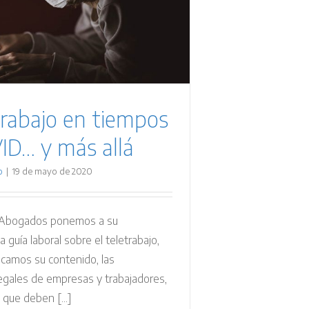
trabajo en tiempos
ID… y más allá
o
|
19 de mayo de 2020
Abogados ponemos a su
a guía laboral sobre el teletrabajo,
icamos su contenido, las
legales de empresas y trabajadores,
 que deben [...]