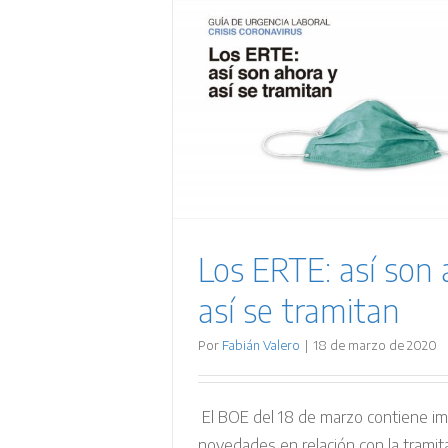
n ahora y así
Guí
itan
Los ERTE: así son 
así se tramitan
Por
Fabián Valero
|
18 de marzo de 2020
El BOE del 18 de marzo contiene i
novedades en relación con la tramit