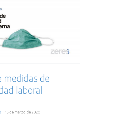
e medidas de
idad laboral
o
|
16 de marzo de 2020