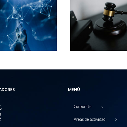
Condenan al Estado
La Justicia
a indemnizar a una
el derecho
empleada del hogar
de una em
por discriminación
del hogar 
de sexo
ADORES
MENÚ
Corporate
Áreas de actividad