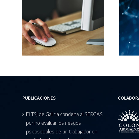
Profesores
las
universitarios
con
denuncian que la IA
ismo
amenaza más
s más
derechos laborales
que empleo
PUBLICACIONES
COLABOR
El TSJ de Galicia condena al SERGAS
por no evaluar los riesgos
psicosociales de un trabajador en