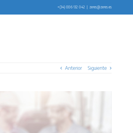
+(34) 886 132 042
|
zeres@zeres.es
Anterior
Siguiente