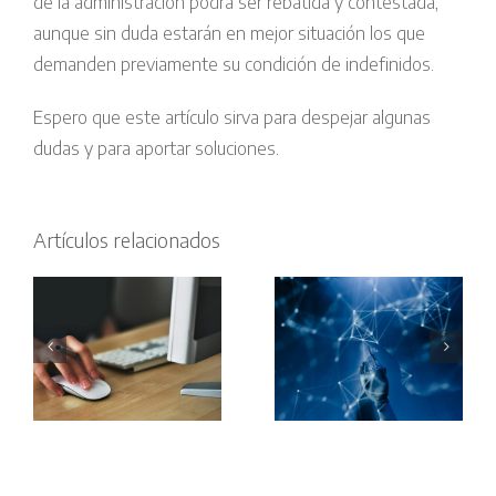
de la administración podrá ser rebatida y contestada,
aunque sin duda estarán en mejor situación los que
demanden previamente su condición de indefinidos.
Espero que este artículo sirva para despejar algunas
dudas y para aportar soluciones.
Profesores
Condenan
Artículos relacionados
universitarios
al Estado a
denuncian
indemnizar
es
que la IA
a una
r
amenaza
empleada
o
más
del hogar
derechos
por
laborales
discriminaci