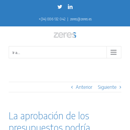
Saltar
Twitter
LinkedIn
al
+(34) 886 132 042
|
zeres@zeres.es
contenido
Ir a...
Anterior
Siguiente
La aprobación de los
presupuestos podría