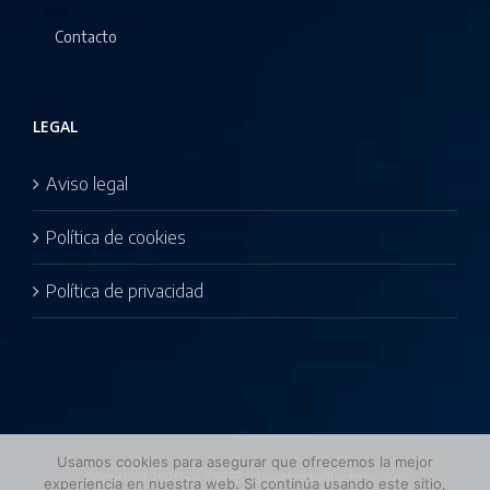
Contacto
LEGAL
Aviso legal
Política de cookies
Política de privacidad
Usamos cookies para asegurar que ofrecemos la mejor
Copyright 2020 — ZERES | theunlimitedfactory.com
experiencia en nuestra web. Si continúa usando este sitio,