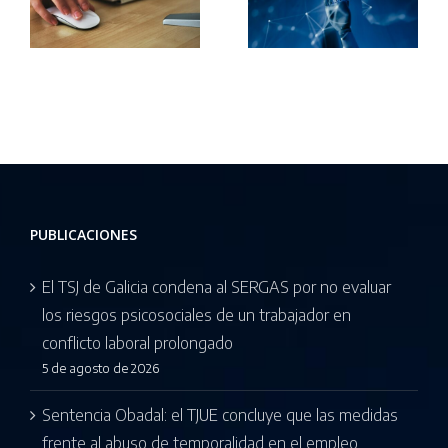
amenaza
empleada
o
más
del hogar
derechos
por
laborales
discriminaci
que empleo
de sexo
PUBLICACIONES
El TSJ de Galicia condena al SERGAS por no evaluar
los riesgos psicosociales de un trabajador en
conflicto laboral prolongado
5 de agosto de 2026
Sentencia Obadal: el TJUE concluye que las medidas
frente al abuso de temporalidad en el empleo