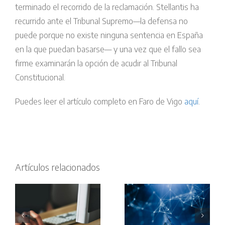
terminado el recorrido de la reclamación. Stellantis ha
recurrido ante el Tribunal Supremo—la defensa no
puede porque no existe ninguna sentencia en España
en la que puedan basarse— y una vez que el fallo sea
firme examinarán la opción de acudir al Tribunal
Constitucional.
Puedes leer el artículo completo en Faro de Vigo
aquí
.
Profesores
Condenan
Artículos relacionados
universitarios
al Estado a
denuncian
indemnizar
es
que la IA
a una
r