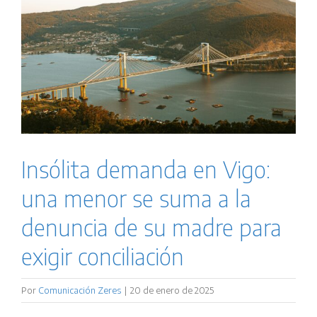
Insólita demanda en Vigo:
una menor se suma a la
denuncia de su madre para
exigir conciliación
Por
Comunicación Zeres
|
20 de enero de 2025